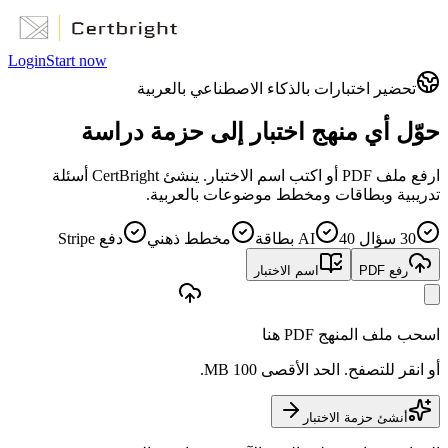
Login
Start now
تحضير اختبارات بالذكاء الاصطناعي بالعربية
حوّل أي منهج اختبار إلى
حزمة دراسة
ارفع ملف PDF أو اكتب اسم الاختبار. ينشئ CertBright أسئلة
تدريبية وبطاقات ومخطط موضوعات بالعربية.
30 سؤال AI
40 بطاقة
مخطط ذهني
دفع Stripe
رفع PDF
اسم الاختبار
اسحب ملف المنهج PDF هنا
أو انقر للتصفح. الحد الأقصى 100 MB.
أنشئ حزمة الاختبار